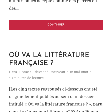
auteur, on les accepte comme des pierres ou
des...
CONTINUER
OÙ VA LA LITTÉRATURE
FRANÇAISE ?
Dans :
Prose au-devant du nouveau
16 mai 1989
43 minutes de lecture
[Les cinq textes regroupés ci-dessous ont été
originellement publiés au sein d’un dossier
intitulé « Où va la littérature française ? », paru
dans La Quinzaine littéraire n° 532 du 16 mai