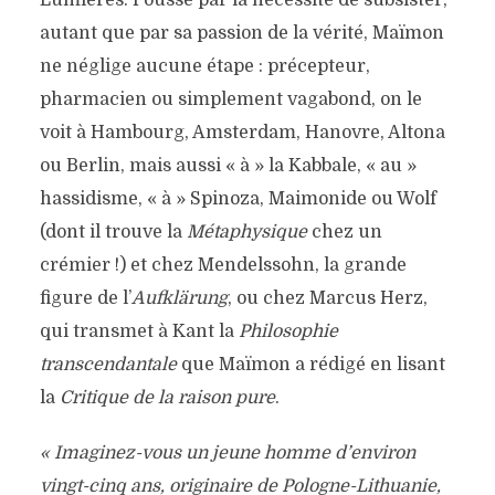
Lumières. Poussé par la nécessité de subsister,
autant que par sa passion de la vérité, Maïmon
ne néglige aucune étape : précepteur,
pharmacien ou simplement vagabond, on le
voit à Hambourg, Amsterdam, Hanovre, Altona
ou Berlin, mais aussi « à » la Kabbale, « au »
hassidisme, « à » Spinoza, Maimonide ou Wolf
(dont il trouve la
Métaphysique
chez un
crémier !) et chez Mendelssohn, la grande
figure de l’
Aufklärung
, ou chez Marcus Herz,
qui transmet à Kant la
Philosophie
transcendantale
que Maïmon a rédigé en lisant
la
Critique de la raison pure
.
« Imaginez-vous un jeune homme d’environ
vingt-cinq ans, originaire de Pologne-Lithuanie,